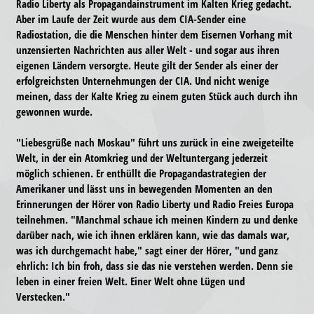
Radio Liberty als Propagandainstrument im Kalten Krieg gedacht.
Aber im Laufe der Zeit wurde aus dem CIA-Sender eine
Radiostation, die die Menschen hinter dem Eisernen Vorhang mit
unzensierten Nachrichten aus aller Welt - und sogar aus ihren
eigenen Ländern versorgte. Heute gilt der Sender als einer der
erfolgreichsten Unternehmungen der CIA. Und nicht wenige
meinen, dass der Kalte Krieg zu einem guten Stück auch durch ihn
gewonnen wurde.
"Liebesgrüße nach Moskau" führt uns zurück in eine zweigeteilte
Welt, in der ein Atomkrieg und der Weltuntergang jederzeit
möglich schienen. Er enthüllt die Propagandastrategien der
Amerikaner und lässt uns in bewegenden Momenten an den
Erinnerungen der Hörer von Radio Liberty und Radio Freies Europa
teilnehmen. "Manchmal schaue ich meinen Kindern zu und denke
darüber nach, wie ich ihnen erklären kann, wie das damals war,
was ich durchgemacht habe," sagt einer der Hörer, "und ganz
ehrlich: Ich bin froh, dass sie das nie verstehen werden. Denn sie
leben in einer freien Welt. Einer Welt ohne Lügen und
Verstecken."