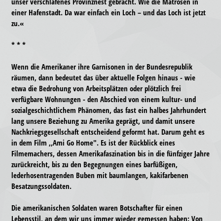
unser verschlafenes Provinznest gebracht. Wie die Matrosen in
einer Hafenstadt. Da war einfach ein Loch – und das Loch ist jetzt
zu.«
* * *
Wenn die Amerikaner ihre Garnisonen in der Bundesrepublik
räumen, dann bedeutet das über aktuelle Folgen hinaus - wie
etwa die Bedrohung von Arbeitsplätzen oder plötzlich frei
verfügbare Wohnungen - den Abschied von einem kultur- und
sozialgeschichtlichem Phänomen, das fast ein halbes Jahrhundert
lang unsere Beziehung zu Amerika geprägt, und damit unsere
Nachkriegsgesellschaft entscheidend geformt hat. Darum geht es
in dem Film ,,Ami Go Home". Es ist der Rückblick eines
Filmemachers, dessen Amerikafaszination bis in die fünfziger Jahre
zurückreicht, bis zu den Begegnungen eines barfüßigen,
lederhosentragenden Buben mit baumlangen, kakifarbenen
Besatzungssoldaten.
Die amerikanischen Soldaten waren Botschafter für einen
Lebensstil, an dem wir uns immer wieder gemessen haben: Von