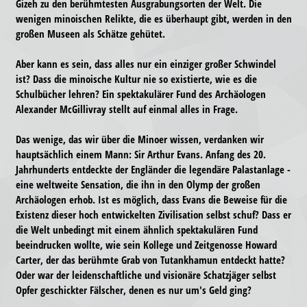
Gizeh zu den berühmtesten Ausgrabungsorten der Welt. Die
wenigen minoischen Relikte, die es überhaupt gibt, werden in den
großen Museen als Schätze gehütet.
Aber kann es sein, dass alles nur ein einziger großer Schwindel
ist? Dass die minoische Kultur nie so existierte, wie es die
Schulbücher lehren? Ein spektakulärer Fund des Archäologen
Alexander McGillivray stellt auf einmal alles in Frage.
Das wenige, das wir über die Minoer wissen, verdanken wir
hauptsächlich einem Mann: Sir Arthur Evans. Anfang des 20.
Jahrhunderts entdeckte der Engländer die legendäre Palastanlage -
eine weltweite Sensation, die ihn in den Olymp der großen
Archäologen erhob. Ist es möglich, dass Evans die Beweise für die
Existenz dieser hoch entwickelten Zivilisation selbst schuf? Dass er
die Welt unbedingt mit einem ähnlich spektakulären Fund
beeindrucken wollte, wie sein Kollege und Zeitgenosse Howard
Carter, der das berühmte Grab von Tutankhamun entdeckt hatte?
Oder war der leidenschaftliche und visionäre Schatzjäger selbst
Opfer geschickter Fälscher, denen es nur um's Geld ging?